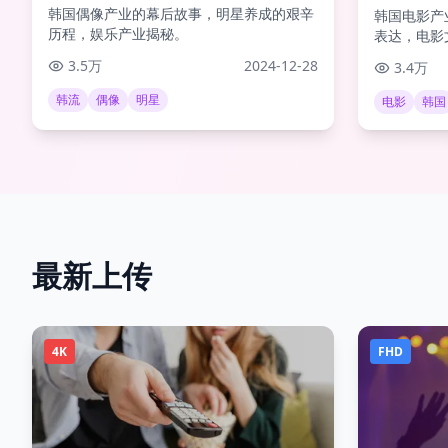
韩国偶像产业的幕后故事，明星养成的艰辛
韩国电影产
历程，娱乐产业揭秘。
表达，电影
3.5万
2024-12-28
3.4万
韩流
偶像
明星
电影
韩国
最新上传
4K
FHD