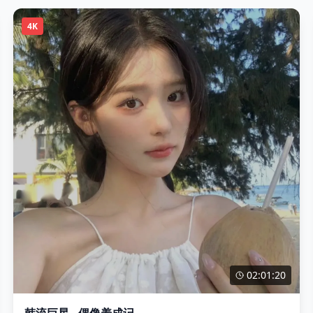
4K
02:01:20
韩流巨星 - 偶像养成记