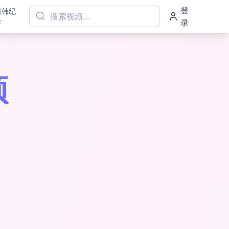
登
日韩纪
录
录
频